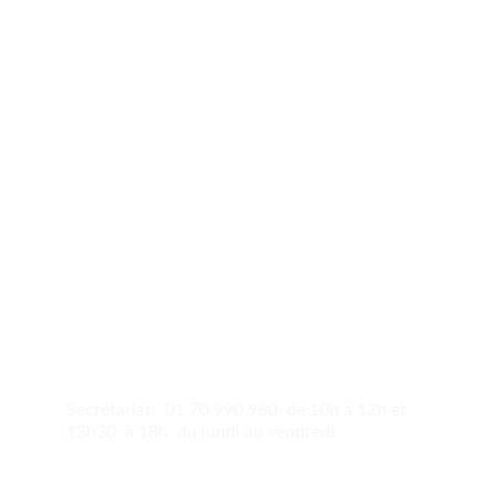
Contact
Appelez-nous 24/7 pour une guidance claire
contact@alloflash.fr 
08 92 23 05 15 en direct 24/7 sans cb
Secrétariat:  01 70 990 980  de 10h à 12h et 
13h30  à 18h  du lundi au vendredi
Votre email